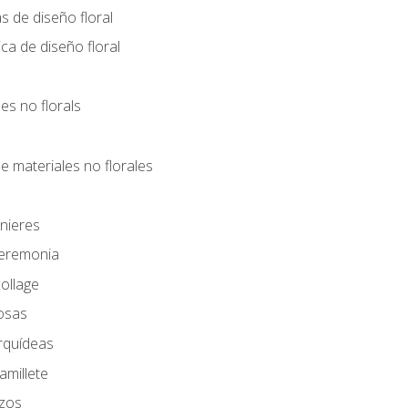
s de diseño floral
ca de diseño floral
les no florals
e materiales no florales
nieres
Ceremonia
ollage
osas
rquídeas
amillete
azos