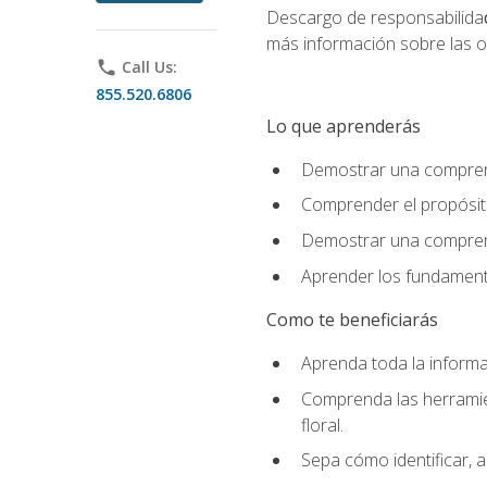
Descargo de responsabilida
más información sobre las o
phone
Call Us:
855.520.6806
Lo que aprenderás
Demostrar una comprensi
Comprender el propósito
Demostrar una comprensi
Aprender los fundamento
Como te beneficiarás
Aprenda toda la informac
Comprenda las herramient
floral.
Sepa cómo identificar, a