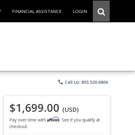
Y
FINANCIAL ASSISTANCE
LOGIN
phone
Call Us: 855.520.6806
$1,699.00
(USD)
Affirm
Pay over time with
. See if you qualify at
checkout.