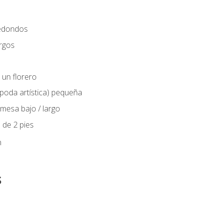
edondos
rgos
 un florero
(poda artística) pequeña
mesa bajo / largo
 de 2 pies
n
s