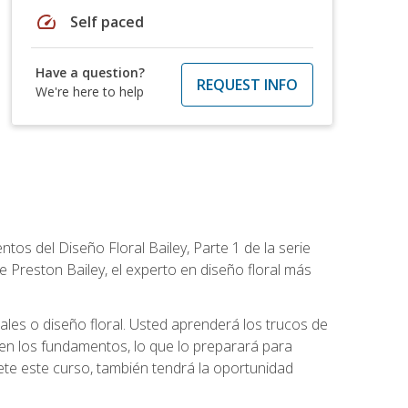
speed
Self paced
Have a question?
REQUEST INFO
We're here to help
tos del Diseño Floral Bailey, Parte 1 de la serie
 Preston Bailey, el experto en diseño floral más
rales o diseño floral. Usted aprenderá los trucos de
en los fundamentos, lo que lo preparará para
te este curso, también tendrá la oportunidad