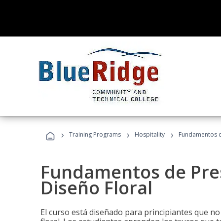
›
›
›
Training Programs
Hospitality
Fundamentos de
Fundamentos de Pres
Diseño Floral
El curso está diseñado para principiantes que no 