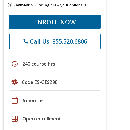
Payment & Funding:
view your options
ENROLL NOW
Call Us: 855.520.6806
phone
schedule
240 course hrs
Code ES-GES298
calendar_today
6 months
grid_on
Open enrollment