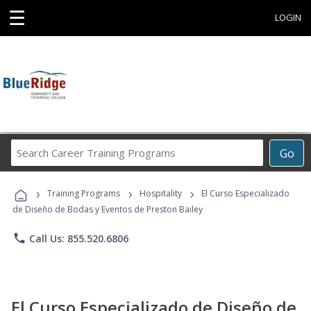
☰
LOGIN
Search
Go
Career
Training
›
›
›
Programs
Training Programs
Hospitality
El Curso Especializado
de Diseño de Bodas y Eventos de Preston Bailey
phone
Call Us: 855.520.6806
El Curso Especializado de Diseño de