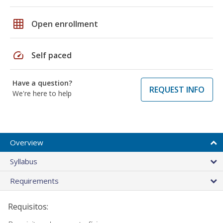
grid_on
Open enrollment
speed
Self paced
Have a question?
REQUEST INFO
We're here to help
Overview
Syllabus
Requirements
Requisitos: