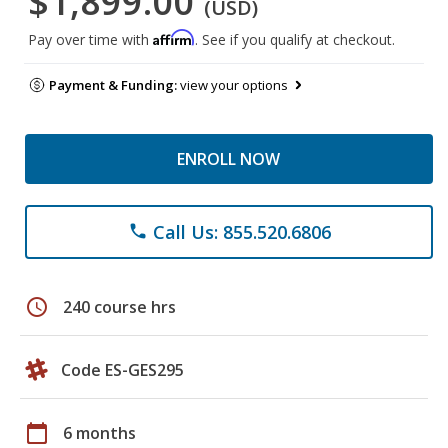
$1,899.00
(USD)
Affirm
Pay over time with
. See if you qualify at checkout.
Payment & Funding:
view your options
ENROLL NOW
Call Us: 855.520.6806
phone
schedule
240 course hrs
Code ES-GES295
calendar_today
6 months